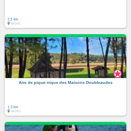
2.5 km
NEUVIC
Aire de pique-nique des Maisons Doubleaudes
1.3 km
NEUVIC