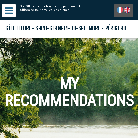
Site Officiel de l'hébergement
, partenaire de
Offices de Tourisme Vallée de l'Isle
GÎTE FLEURI - SAINT-GERMAIN-DU-SALEMBRE - PÉRIGORD
MY
RECOMMENDATIONS