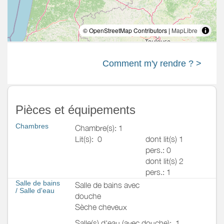
© OpenStreetMap Contributors |
MapLibre
Comment m'y rendre ? >
Pièces et équipements
Chambres
Chambre(s): 1
Lit(s):
0
dont lit(s) 1
pers.: 0
dont lit(s) 2
pers.: 1
Salle de bains
Salle de bains avec
/
Salle d'eau
douche
Sèche cheveux
Salle(s) d'eau (avec douche):
1