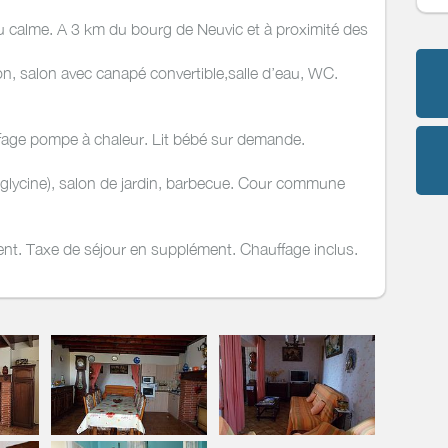
calme. A 3 km du bourg de Neuvic et à proximité des
on, salon avec canapé convertible,salle d’eau, WC.
ffage pompe à chaleur. Lit bébé sur demande.
(glycine), salon de jardin, barbecue. Cour commune
ent. Taxe de séjour en supplément. Chauffage inclus.