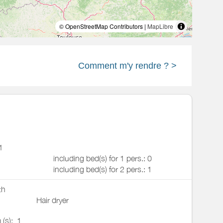
© OpenStreetMap Contributors |
MapLibre
Comment m'y rendre ? >
1
including bed(s) for 1 pers.: 0
including bed(s) for 2 pers.: 1
th
Hair dryer
 (s):
1