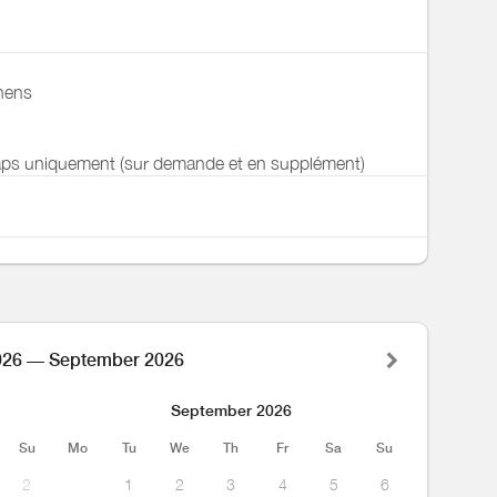
inens
aps uniquement (sur demande et en supplément)
026 — September 2026
September 2026
Su
Mo
Tu
We
Th
Fr
Sa
Su
2
1
2
3
4
5
6