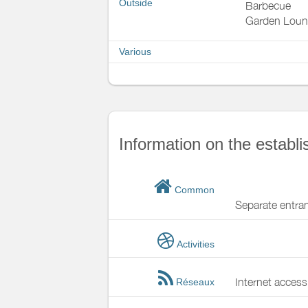
Outside
Barbecue
Garden Lou
Various
Information on the establ
Common
Separate entra
Activities
Internet access
Réseaux