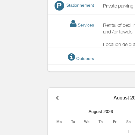
P
Stationnement
Private parking
Rental of bed l
Services
and /or towels
Location de dr
Outdoors
August 2
August 2026
Mo
Tu
We
Th
Fr
Sa
1