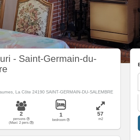
euri - Saint-Germain-du-
E
re
haumes, La Côte 24190 SAINT-GERMAIN-DU-SALEMBRE
2
57
1
persons
m2
bedroom
(Maxi:
2
pers.
)