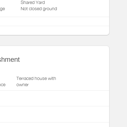
Shared Yard
nge
Not closed ground
ishment
Terraced house with
nce
owner