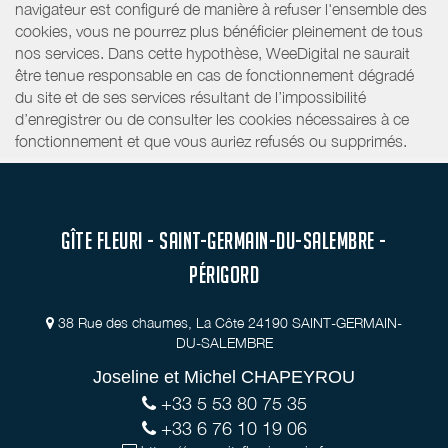
navigateur est configuré de manière à refuser l'ensemble des
cookies, vous ne pourrez plus bénéficier pleinement de tous
nos services. Dans cette hypothèse, WeeDigital ne saurait
être tenue responsable en cas de fonctionnement dégradé
du site et de ses services résultant de l’impossibilité
d’enregistrer ou de consulter les cookies nécessaires à ce
fonctionnement et que vous auriez refusés ou supprimés.
GÎTE FLEURI - SAINT-GERMAIN-DU-SALEMBRE -
PÉRIGORD
38 Rue des chaumes, La Côte 24190 SAINT-GERMAIN-
DU-SALEMBRE
Joseline et Michel CHAPEYROU
+33 5 53 80 75 35
+33 6 76 10 19 06